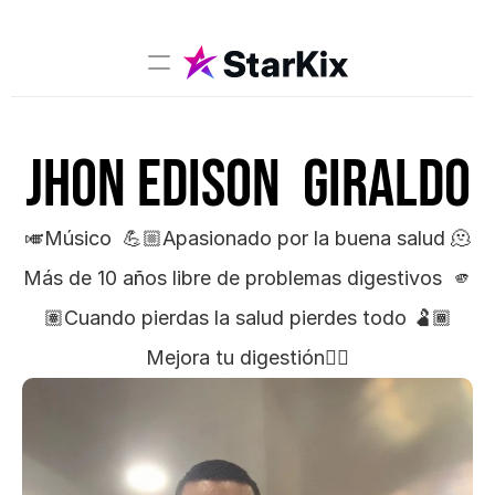
Music
Jhon Edison  Giraldo
Sports
Comedy
Film-TV
🎺Músico  💪🏼Apasionado por la buena salud 🫠
Más de 10 años libre de problemas digestivos  🫵
Models
🏽Cuando pierdas la salud pierdes todo 🫃🏾
Creators
Mejora tu digestión👇🏻