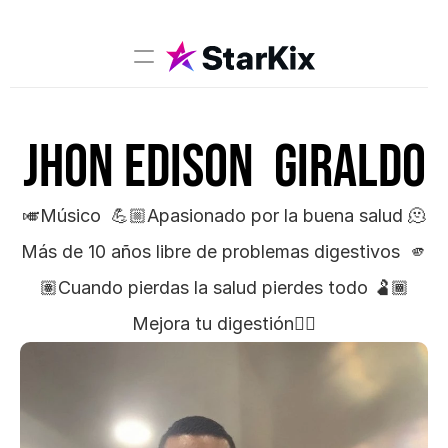
Music
Jhon Edison  Giraldo
Sports
Comedy
Film-TV
🎺Músico  💪🏼Apasionado por la buena salud 🫠
Más de 10 años libre de problemas digestivos  🫵
Models
🏽Cuando pierdas la salud pierdes todo 🫃🏾
Creators
Mejora tu digestión👇🏻